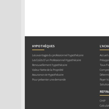
HYPOTHÈQUES
L’ACH
Les avantages du professionnel hypothécaire
Accueil
Les Coûts D’un Professionnel Hypothécaire
Préappr
Renouvellement hypothécaire
Taux Fix
Valeur Nette de la Propriété
Compren
Assurance vie Hypothécaire
Détermi
Pour présenter une demande
Payer V
Solutio
REFI
CHIP
Calcula