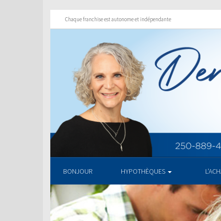
Chaque franchise est autonome et indépendante
BONJOUR
HYPOTHÈQUES
L’AC