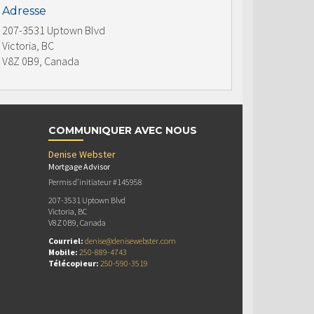
Adresse
207-3531 Uptown Blvd
Victoria, BC
V8Z 0B9, Canada
COMMUNIQUER AVEC NOUS
Denise Webster
Mortgage Advisor
Permis d’initiateur #145958
207-3531 Uptown Blvd
Victoria, BC
V8Z 0B9, Canada
Courriel:
denise@denisewebster.com
Mobile:
250-889-4743
Télécopieur:
250-590-3519