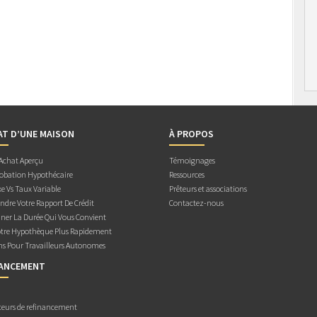
AT D’UNE MAISON
À PROPOS
 Achat Aperçu
Témoignages
obation Hypothécaire
Ressources
e Vs Taux Variable
Prêteurs et associations
dre Votre Rapport De Crédit
Contactez-nous
ner La Durée Qui Vous Convient
otre Hypothèque Plus Rapidement
ns Pour Travailleurs Autonomes
NANCEMENT
teurs de refinancement